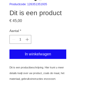
Productcode: 126351351935
Dit is een product
Prijs
€ 45,00
Aantal
*
In winkelwagen
Dit is een productbeschrijving. Hier kunt u meer 
details kwijt over uw product, zoals de maat, het 
materiaal, gebruiksinstructies enzovoort.
PRODUCTGEGEVENS
Dit is ruimte voor productgegevens.