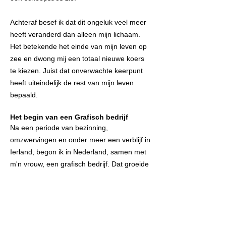
Achteraf besef ik dat dit ongeluk veel meer
heeft veranderd dan alleen mijn lichaam.
Het betekende het einde van mijn leven op
zee en dwong mij een totaal nieuwe koers
te kiezen. Juist dat onverwachte keerpunt
heeft uiteindelijk de rest van mijn leven
bepaald.
Het begin van een Grafisch bedrijf
Na een periode van bezinning,
omzwervingen en onder meer een verblijf in
Ierland, begon ik in Nederland, samen met
m'n vrouw, een grafisch bedrijf. Dat groeide
uit tot een succesvolle onderneming
waaraan we zestien jaar met veel plezier
hebben gewerkt.
Verkoop grafisch bedrijf