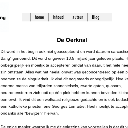
home
inhoud
auteur
Blog
De Oerknal
Dit werd in het begin ook niet geaccepteerd en werd daarom sarcastis
Bang” genoemd. Dit vond ongeveer 13,5 miljard jaar geleden plaats. H
onbegrijpelijk en moeilijk te accepteren omdat van daaruit het hele hee
zijn ontstaan. Alles wat het heelal omvat was geconcentreerd op één pu
noemen ze de singulariteit. Ik vind dit nog steeds onbegrijpelijk. Hoe k
enorme massa van triljarden zonnestelsels, zwarte gaten, quasars,
neutronensterren zich ooit op één plek hebben kunnen bevinden klein
een erwt. Ik vind dit een welhaast religieuze gedachte en is ook bedac
een katholieke priester, ene Georges Lemaitre. Heel moeilijk te accep
ondanks alle “bewijzen” hiervan.
De enige manier waarop ik me dit enigszins kan voorstellen is dat dit v